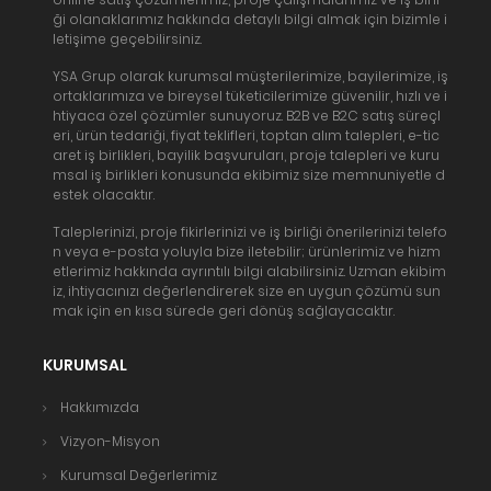
ği olanaklarımız hakkında detaylı bilgi almak için bizimle i
letişime geçebilirsiniz.
YSA Grup olarak kurumsal müşterilerimize, bayilerimize, iş
ortaklarımıza ve bireysel tüketicilerimize güvenilir, hızlı ve i
htiyaca özel çözümler sunuyoruz. B2B ve B2C satış süreçl
eri, ürün tedariği, fiyat teklifleri, toptan alım talepleri, e-tic
aret iş birlikleri, bayilik başvuruları, proje talepleri ve kuru
msal iş birlikleri konusunda ekibimiz size memnuniyetle d
estek olacaktır.
Taleplerinizi, proje fikirlerinizi ve iş birliği önerilerinizi telefo
n veya e-posta yoluyla bize iletebilir; ürünlerimiz ve hizm
etlerimiz hakkında ayrıntılı bilgi alabilirsiniz. Uzman ekibim
iz, ihtiyacınızı değerlendirerek size en uygun çözümü sun
mak için en kısa sürede geri dönüş sağlayacaktır.
KURUMSAL
Hakkımızda
Vizyon-Misyon
Kurumsal Değerlerimiz