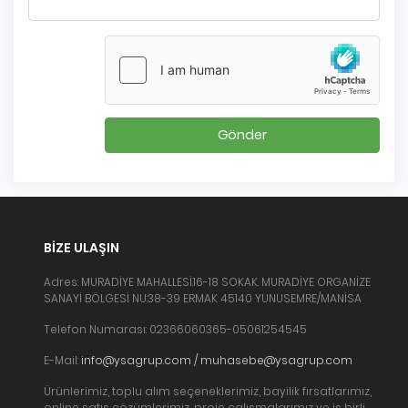
Gönder
BIZE ULAŞIN
Adres: MURADİYE MAHALLESİ.16-18 SOKAK. MURADİYE ORGANİZE
SANAYİ BÖLGESİ NU:38-39 ERMAK 45140 YUNUSEMRE/MANİSA
Telefon Numarası: 02366060365-05061254545
E-Mail:
info@ysagrup.com / muhasebe@ysagrup.com
Ürünlerimiz, toplu alım seçeneklerimiz, bayilik fırsatlarımız,
online satış çözümlerimiz, proje çalışmalarımız ve iş birli