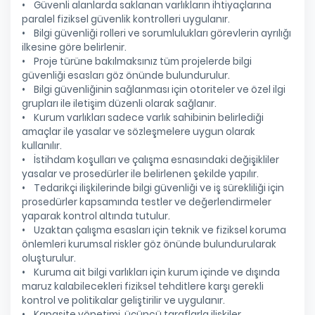
• Güvenli alanlarda saklanan varlıkların ihtiyaçlarına
paralel fiziksel güvenlik kontrolleri uygulanır.
• Bilgi güvenliği rolleri ve sorumlulukları görevlerin ayrılığı
ilkesine göre belirlenir.
• Proje türüne bakılmaksınız tüm projelerde bilgi
güvenliği esasları göz önünde bulundurulur.
• Bilgi güvenliğinin sağlanması için otoriteler ve özel ilgi
grupları ile iletişim düzenli olarak sağlanır.
• Kurum varlıkları sadece varlık sahibinin belirlediği
amaçlar ile yasalar ve sözleşmelere uygun olarak
kullanılır.
• İstihdam koşulları ve çalışma esnasındaki değişikliler
yasalar ve prosedürler ile belirlenen şekilde yapılır.
• Tedarikçi ilişkilerinde bilgi güvenliği ve iş sürekliliği için
prosedürler kapsamında testler ve değerlendirmeler
yaparak kontrol altında tutulur.
• Uzaktan çalışma esasları için teknik ve fiziksel koruma
önlemleri kurumsal riskler göz önünde bulundurularak
oluşturulur.
• Kuruma ait bilgi varlıkları için kurum içinde ve dışında
maruz kalabilecekleri fiziksel tehditlere karşı gerekli
kontrol ve politikalar geliştirilir ve uygulanır.
• Kapasite yönetimi, üçüncü taraflarla ilişkiler,