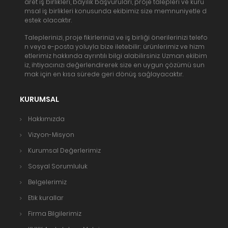
aret iş birlikleri, bayilik başvuruları, proje talepleri ve kuru
msal iş birlikleri konusunda ekibimiz size memnuniyetle d
estek olacaktır.
Taleplerinizi, proje fikirlerinizi ve iş birliği önerilerinizi telefo
n veya e-posta yoluyla bize iletebilir; ürünlerimiz ve hizm
etlerimiz hakkında ayrıntılı bilgi alabilirsiniz. Uzman ekibim
iz, ihtiyacınızı değerlendirerek size en uygun çözümü sun
mak için en kısa sürede geri dönüş sağlayacaktır.
KURUMSAL
Hakkımızda
Vizyon-Misyon
Kurumsal Değerlerimiz
Sosyal Sorumluluk
Belgelerimiz
Etik kurallar
Firma Bilgilerimiz