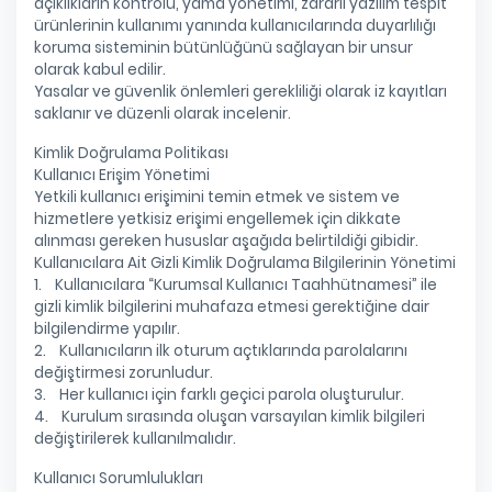
açıklıkların kontrolü, yama yönetimi, zararlı yazılım tespit
ürünlerinin kullanımı yanında kullanıcılarında duyarlılığı
koruma sisteminin bütünlüğünü sağlayan bir unsur
olarak kabul edilir.
Yasalar ve güvenlik önlemleri gerekliliği olarak iz kayıtları
saklanır ve düzenli olarak incelenir.
Kimlik Doğrulama Politikası
Kullanıcı Erişim Yönetimi
Yetkili kullanıcı erişimini temin etmek ve sistem ve
hizmetlere yetkisiz erişimi engellemek için dikkate
alınması gereken hususlar aşağıda belirtildiği gibidir.
Kullanıcılara Ait Gizli Kimlik Doğrulama Bilgilerinin Yönetimi
1. Kullanıcılara “Kurumsal Kullanıcı Taahhütnamesi” ile
gizli kimlik bilgilerini muhafaza etmesi gerektiğine dair
bilgilendirme yapılır.
2. Kullanıcıların ilk oturum açtıklarında parolalarını
değiştirmesi zorunludur.
3. Her kullanıcı için farklı geçici parola oluşturulur.
4. Kurulum sırasında oluşan varsayılan kimlik bilgileri
değiştirilerek kullanılmalıdır.
Kullanıcı Sorumlulukları