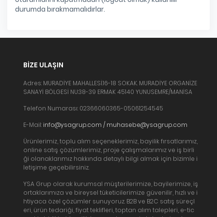
durumda bırakmamalıdırlar.
BIZE ULAŞIN
Adres: MURADİYE MAHALLESİ.16-18 SOKAK. MURADİYE ORGANİZE
SANAYİ BÖLGESİ NU:38-39 ERMAK 45140 YUNUSEMRE/MANİSA
Telefon Numarası: 02366060365-05061254545
E-Mail:
info@ysagrup.com / muhasebe@ysagrup.com
Ürünlerimiz, toplu alım seçeneklerimiz, bayilik fırsatlarımız,
online satış çözümlerimiz, proje çalışmalarımız ve iş birli
ği olanaklarımız hakkında detaylı bilgi almak için bizimle i
letişime geçebilirsiniz.
YSA Grup olarak kurumsal müşterilerimize, bayilerimize, iş
ortaklarımıza ve bireysel tüketicilerimize güvenilir, hızlı ve i
htiyaca özel çözümler sunuyoruz. B2B ve B2C satış süreçl
eri, ürün tedariği, fiyat teklifleri, toptan alım talepleri, e-tic