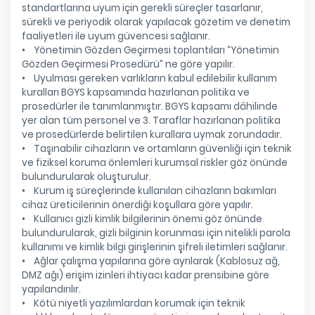
standartlarına uyum için gerekli süreçler tasarlanır,
sürekli ve periyodik olarak yapılacak gözetim ve denetim
faaliyetleri ile uyum güvencesi sağlanır.
• Yönetimin Gözden Geçirmesi toplantıları “Yönetimin
Gözden Geçirmesi Prosedürü” ne göre yapılır.
• Uyulması gereken varlıkların kabul edilebilir kullanım
kuralları BGYS kapsamında hazırlanan politika ve
prosedürler ile tanımlanmıştır. BGYS kapsamı dâhilinde
yer alan tüm personel ve 3. Taraflar hazırlanan politika
ve prosedürlerde belirtilen kurallara uymak zorundadır.
• Taşınabilir cihazların ve ortamların güvenliği için teknik
ve fiziksel koruma önlemleri kurumsal riskler göz önünde
bulundurularak oluşturulur.
• Kurum iş süreçlerinde kullanılan cihazların bakımları
cihaz üreticilerinin önerdiği koşullara göre yapılır.
• Kullanıcı gizli kimlik bilgilerinin önemi göz önünde
bulundurularak, gizli bilginin korunması için nitelikli parola
kullanımı ve kimlik bilgi girişlerinin şifreli iletimleri sağlanır.
• Ağlar çalışma yapılarına göre ayrılarak (Kablosuz ağ,
DMZ ağı) erişim izinleri ihtiyacı kadar prensibine göre
yapılandırılır.
• Kötü niyetli yazılımlardan korumak için teknik