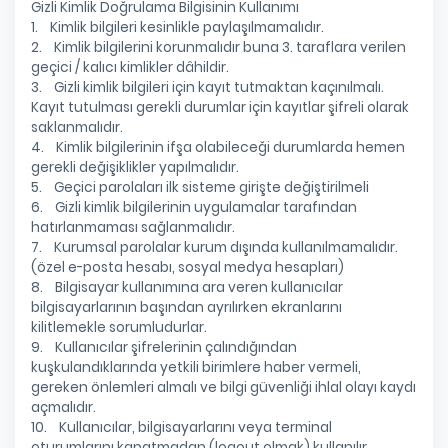
Gizli Kimlik Doğrulama Bilgisinin Kullanımı
1. Kimlik bilgileri kesinlikle paylaşılmamalıdır.
2. Kimlik bilgilerini korunmalıdır buna 3. taraflara verilen
geçici / kalıcı kimlikler dâhildir.
3. Gizli kimlik bilgileri için kayıt tutmaktan kaçınılmalı.
Kayıt tutulması gerekli durumlar için kayıtlar şifreli olarak
saklanmalıdır.
4. Kimlik bilgilerinin ifşa olabileceği durumlarda hemen
gerekli değişiklikler yapılmalıdır.
5. Geçici parolaları ilk sisteme girişte değiştirilmeli
6. Gizli kimlik bilgilerinin uygulamalar tarafından
hatırlanmaması sağlanmalıdır.
7. Kurumsal parolalar kurum dışında kullanılmamalıdır.
(özel e-posta hesabı, sosyal medya hesapları)
8. Bilgisayar kullanımına ara veren kullanıcılar
bilgisayarlarının başından ayrılırken ekranlarını
kilitlemekle sorumludurlar.
9. Kullanıcılar şifrelerinin çalındığından
kuşkulandıklarında yetkili birimlere haber vermeli,
gereken önlemleri almalı ve bilgi güvenliği ihlal olayı kaydı
açmalıdır.
10. Kullanıcılar, bilgisayarlarını veya terminal
oturumlarını kapatmadan (logout olmak) kullanılır