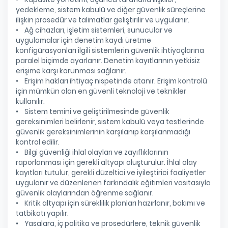
yedekleme, sistem kabulü ve diğer güvenlik süreçlerine
ilişkin prosedür ve talimatlar geliştirilir ve uygulanır.
• Ağ cihazları, işletim sistemleri, sunucular ve
uygulamalar için denetim kaydı üretme
konfigürasyonları ilgili sistemlerin güvenlik ihtiyaçlarına
paralel biçimde ayarlanır. Denetim kayıtlarının yetkisiz
erişime karşı korunması sağlanır.
• Erişim hakları ihtiyaç nispetinde atanır. Erişim kontrolü
için mümkün olan en güvenli teknoloji ve teknikler
kullanılır.
• Sistem temini ve geliştirilmesinde güvenlik
gereksinimleri belirlenir, sistem kabulü veya testlerinde
güvenlik gereksinimlerinin karşılanıp karşılanmadığı
kontrol edilir.
• Bilgi güvenliği ihlal olayları ve zayıflıklarının
raporlanması için gerekli altyapı oluşturulur. İhlal olay
kayıtları tutulur, gerekli düzeltici ve iyileştirici faaliyetler
uygulanır ve düzenlenen farkındalık eğitimleri vasıtasıyla
güvenlik olaylarından öğrenme sağlanır.
• Kritik altyapı için süreklilik planları hazırlanır, bakımı ve
tatbikatı yapılır.
• Yasalara, iç politika ve prosedürlere, teknik güvenlik