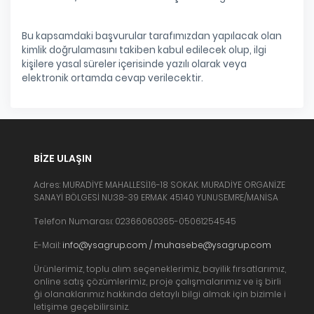
Bu kapsamdaki başvurular tarafımızdan yapılacak olan
kimlik doğrulamasını takiben kabul edilecek olup, ilgi
kişilere yasal süreler içerisinde yazılı olarak veya
elektronik ortamda cevap verilecektir.
BIZE ULAŞIN
Adres: MURADİYE MAHALLESİ.16-18 SOKAK. MURADİYE ORGANİZE
SANAYİ BÖLGESİ NU:38-39 ERMAK 45140 YUNUSEMRE/MANİSA
Telefon Numarası: 02366060365-05061254545
E-Mail:
info@ysagrup.com / muhasebe@ysagrup.com
Ürünlerimiz, toplu alım seçeneklerimiz, bayilik fırsatlarımız,
online satış çözümlerimiz, proje çalışmalarımız ve iş birli
ği olanaklarımız hakkında detaylı bilgi almak için bizimle i
letişime geçebilirsiniz.