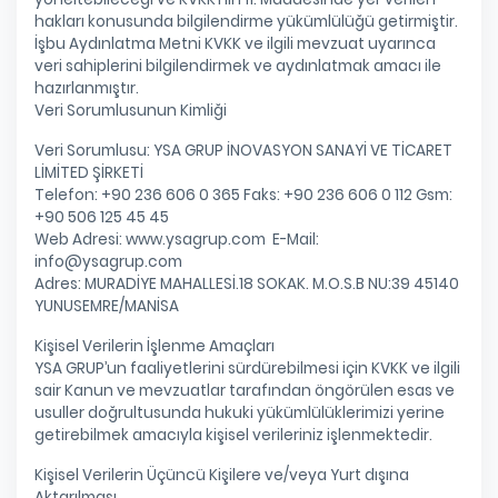
hakları konusunda bilgilendirme yükümlülüğü getirmiştir.
İşbu Aydınlatma Metni KVKK ve ilgili mevzuat uyarınca
veri sahiplerini bilgilendirmek ve aydınlatmak amacı ile
hazırlanmıştır.
Veri Sorumlusunun Kimliği
Veri Sorumlusu: YSA GRUP İNOVASYON SANAYİ VE TİCARET
LİMİTED ŞİRKETİ
Telefon: +90 236 606 0 365 Faks: +90 236 606 0 112 Gsm:
+90 506 125 45 45
Web Adresi: www.ysagrup.com E-Mail:
info@ysagrup.com
Adres: MURADİYE MAHALLESİ.18 SOKAK. M.O.S.B NU:39 45140
YUNUSEMRE/MANİSA
Kişisel Verilerin İşlenme Amaçları
YSA GRUP’un faaliyetlerini sürdürebilmesi için KVKK ve ilgili
sair Kanun ve mevzuatlar tarafından öngörülen esas ve
usuller doğrultusunda hukuki yükümlülüklerimizi yerine
getirebilmek amacıyla kişisel verileriniz işlenmektedir.
Kişisel Verilerin Üçüncü Kişilere ve/veya Yurt dışına
Aktarılması