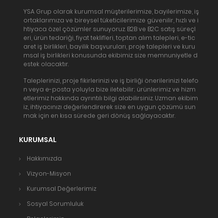
YSA Grup olarak kurumsal müşterilerimize, bayilerimize, iş
ortaklarımıza ve bireysel tüketicilerimize güvenilir, hızlı ve i
htiyaca özel çözümler sunuyoruz. B2B ve B2C satış süreçl
eri, ürün tedariği, fiyat teklifleri, toptan alım talepleri, e-tic
aret iş birlikleri, bayilik başvuruları, proje talepleri ve kuru
msal iş birlikleri konusunda ekibimiz size memnuniyetle d
estek olacaktır.
Taleplerinizi, proje fikirlerinizi ve iş birliği önerilerinizi telefo
n veya e-posta yoluyla bize iletebilir; ürünlerimiz ve hizm
etlerimiz hakkında ayrıntılı bilgi alabilirsiniz. Uzman ekibim
iz, ihtiyacınızı değerlendirerek size en uygun çözümü sun
mak için en kısa sürede geri dönüş sağlayacaktır.
KURUMSAL
Hakkımızda
Vizyon-Misyon
Kurumsal Değerlerimiz
Sosyal Sorumluluk