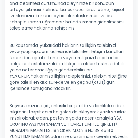
analiz edilmesi durumunda aleyhinize bir sonucun
ortaya çıkması halinde bu sonuca itiraz etme, kişisel
verilerinizin kanuna aykırı olarak işlenmesi ve bu
sebeple zarara uğramanız halinde zararın giderilmesini
talep etme haklarına sahipsiniz.
Bu kapsamda, yukarıdaki haklarınıza ilişkin talebinizi
www.ysagrup.com adresinde bildirilen iletişim kanalları
üzerinden dijital ortamda veya kimliğinizi tespit edici
belgeler ile ıslak imzalı bir dilekçe ile elden teslim edebilir
ya da noter aracılığıyla gönderebilirsiniz.
YSA GRUP, haklarınıza ilişkin taleplerinizi, talebin niteliğine
göre talebi en kısa sürede ve en geç 30 (otuz) gün
içerisinde sonuçlandıracaktır.
Başvurunuzun açık, anlaşılır bir şekilde ve kimlik ile adres
bilgilerini tespit edici belgeleri de ekleyerek yazılı ve ıslak
imzalı olarak elden, postayla ya da noter kanalıyla YSA
GRUP İNOVASYON SANAYİ VE TİCARET LİMİTED ŞİRKETİ /
MURADİYE MAHALLESİ.18 SOKAK. M.O.S.B NU:39 45140
YUNUSEMRE/MANİSA adresine ulaştırmanız gerekmektedir.