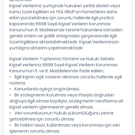
Kişisel Verileriniz yurtiçinde hukuken yetkili devlet veya
kamu tüzel kişilikleri ve YSA GRUP’un hizmetlerini daha
etkin yürütebilmesi için zorunlu hallerde ilgili protkol
kapsamında 6698 Sayılı Kişisel Verilerin Korunması
Kanunu’nun 8. Maddesinde tanımlı hükümlere istinaden
gerekli önlem ve gizlilik anlaşmaları çerçevesinde ilgili
tüzel kişiliklere aktarılabilmektedir. Kişisel Verilerininizin
yurtdışına aktarımı yapılmamaktadır.
Kişisel Verilerin Toplanma Yöntemi ve Hukuki Sebebi
Kişisel verileriniz 6698 Sayılı Kişisel Verilerin Korunması
Kanunu’nun 5. ve 6. Maddelerinde ifade edilen;
• İlgili kişinin açık rızasının alınması zorunlu hallerde açık
rızasına,
• Kanunlarda açıkça öngörülmesi,
• Bir sözleşmenin kurulması veya ifasıyla doğrudan
doğruya ilgili olması kaydıyla, sözleşmenin taraflarına ait
kişisel verilerin işlenmesinin gerekli olması.
• Veri sorumlusunun hukuki yükümlülüğünü yerine
getirebilmesi için zorunlu olması.
• Bir hakkın tesisi, kullanılması veya korunması için veri
işlemenin zorunlu olması.